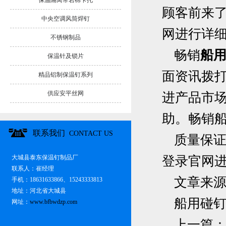
保温隔离带岩棉卡托
顾客前来
中央空调风筒焊钉
网进行详
不锈钢制品
畅销
船
保温针及锁片
面资讯拨
精品铝制保温钉系列
供应安平丝网
进产品市
助。畅销
联系我们
CONTACT US
质量保
大城县泰东保温钉制品厂
登录官网
联系人：崔经理
文章来
手机：18631633866、15243333813
地址：河北省大城县
船用碰
网址：
www.bfbwdzp.com
上一篇