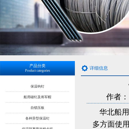
产品分类
详细信息
Product categories
保温钩钉
作者：大
船用碰钉及将军帽
自锁压板
华北船
各种异型保温钉
多方面使